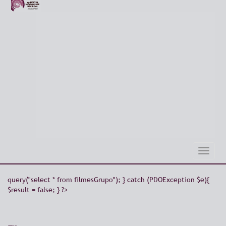
Toggle
naviga
query("select * from filmesGrupo"); } catch (PDOException $e){
$result = false; } ?>