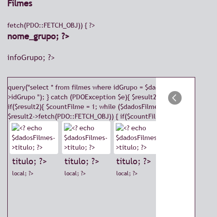
Filmes
fetch(PDO::FETCH_OBJ)) { ?>
nome_grupo; ?>
infoGrupo; ?>
query("select * from filmes where idGrupo = $dados-
>idGrupo "); } catch (PDOException $e){ $result2 = false; }
if($result2){ $countFilme = 1; while ($dadosFilmes =
$result2->fetch(PDO::FETCH_OBJ)) { if($countFilme <=1 ){ ?>
=1 and
titulo; ?>
titulo; ?>
titulo; ?>
local; ?>
local; ?>
local; ?>