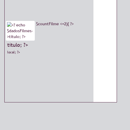
$countFilme <=2){ ?>
titulo; ?>
local; ?>